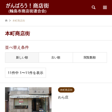
検索
本町商店街
本町商店街
並べ替え条件
新しい順
古い順
閲覧数順
11件中 1〜11件を表示
本町商店街
わら庄