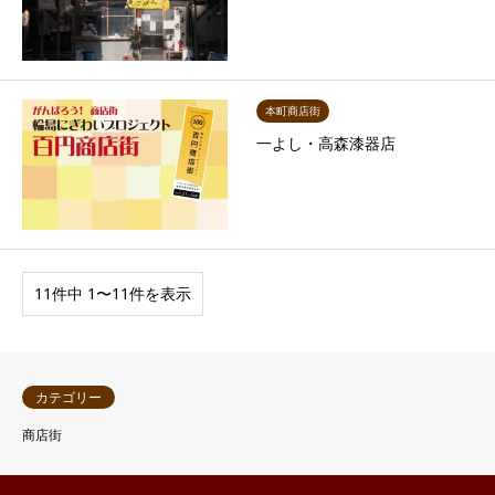
本町商店街
一よし・高森漆器店
11件中 1〜11件を表示
カテゴリー
商店街